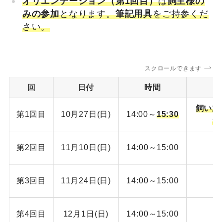
オリエンテーション（第1回目）
は
飼主様の
みの参加
となります。
筆記用具
をご持参くだ
さい。
スクロールできます
回
日付
時間
飼い主
第1回目
10月27日(日)
14:00～
15:30
オ
第2回目
11月10日(日)
14:00～15:00
第3回目
11
月24日(日)
14:00～15:00
第4回目
12
月1日(日)
14:00～15:00