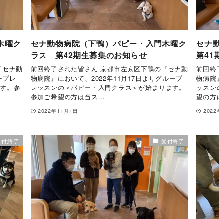
木曜ク
セナ動物病院（下鴨）パピー・入門木曜ク
セナ
ラス 第42期生募集のお知らせ
第4
『セナ動
前回終了された皆さん 京都市左京区下鴨の『セナ動
前回終
ープレ
物病院』において、2022年11月17日よりグループ
物病院
ます。参
レッスンの＜パピー・入門クラス＞が始まります。
ッスン
参加ご希望の方は当ス...
望の方は
2022年11月1日
202
受付終了
受付終了