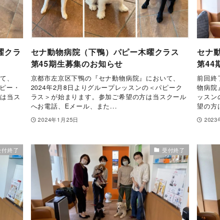
曜クラ
セナ動物病院（下鴨）パピー木曜クラス
セナ
第45期生募集のお知らせ
第4
いて、
京都市左京区下鴨の『セナ動物病院』において、
前回終
パピー・
2024年2月8日よりグループレッスンの＜パピーク
物病院
方は当ス
ラス＞が始まります。参加ご希望の方は当スクール
ッスン
へお電話、Eメール、また...
望の方は
2024年1月25日
202
受付終了
受付終了