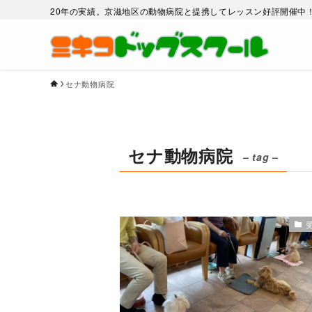
20年の実績。京滋地区の動物病院と提携してレッスン好評開催中
セナ動物病院
セナ動物病院
– tag –