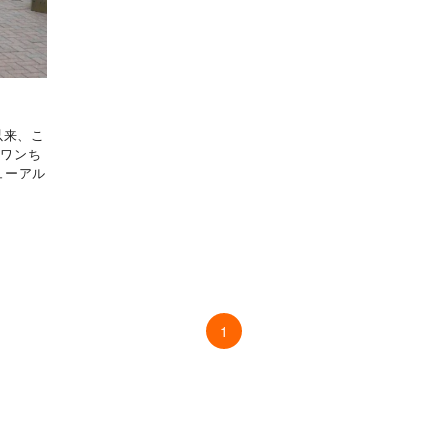
以来、こ
やワンち
ューアル
1