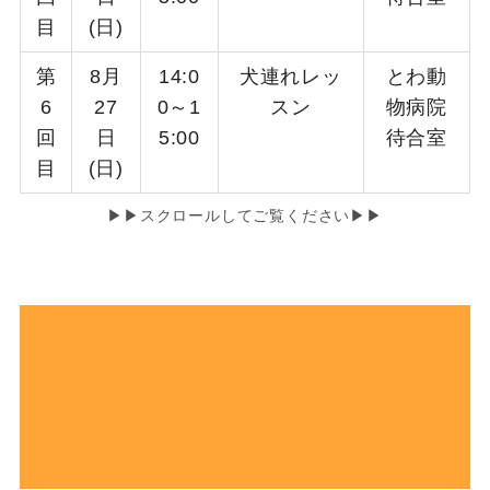
目
(日)
第
8月
14:0
犬連れレッ
とわ動
6
27
0～1
スン
物病院
回
日
5:00
待合室
目
(日)
▶▶スクロールしてご覧ください▶▶
ご注意事項