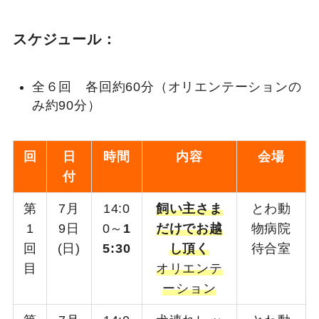
スケジュール：
全６回 各回約60分（オリエンテーションの
み約90分）
回
日
時間
内容
会場
付
第
7月
14:0
飼い主さま
とわ動
1
9日
0～
1
だけでお越
物病院
回
(日)
5:30
し頂く
待合室
目
オリエンテ
ーション