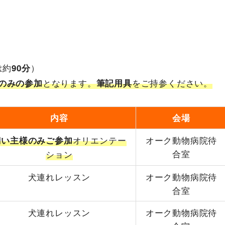
は約
）
90分
となります。
をご持参ください。
のみの参加
筆記用具
内容
会場
オリエンテー
オーク動物病院待
飼い主様のみご参加
合室
ション
犬連れレッスン
オーク動物病院待
合室
犬連れレッスン
オーク動物病院待