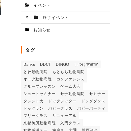
イベント
終了イベント
お知らせ
タグ
Danke
DDCT
DINGO
しつけ方教室
とわ動物病院
もともち動物病院
オーク動物病院
カンファレンス
グループレッスン
ゲーム大会
ショートセミナー
セナ動物病院
セミナー
タレント犬
ドッグシッター
ドッグダンス
ドッグラン
パピークラス
パピーパーティ
フリークラス
リニューアル
京都御所動物病院
入門クラス
動物感謝デー
歯磨き
犬通
獣医師会