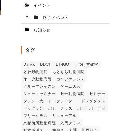
イベント
終了イベント
お知らせ
タグ
Danke
DDCT
DINGO
しつけ方教室
とわ動物病院
もともち動物病院
オーク動物病院
カンファレンス
グループレッスン
ゲーム大会
ショートセミナー
セナ動物病院
セミナー
タレント犬
ドッグシッター
ドッグダンス
ドッグラン
パピークラス
パピーパーティ
フリークラス
リニューアル
京都御所動物病院
入門クラス
動物感謝デー
歯磨き
犬通
獣医師会