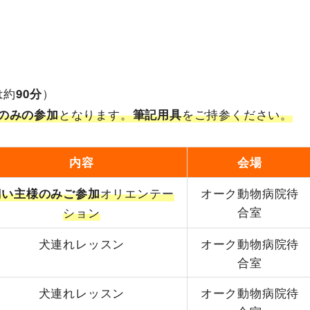
は約
）
90分
となります。
をご持参ください。
のみの参加
筆記用具
内容
会場
オリエンテー
オーク動物病院待
飼い主様のみご参加
合室
ション
犬連れレッスン
オーク動物病院待
合室
犬連れレッスン
オーク動物病院待