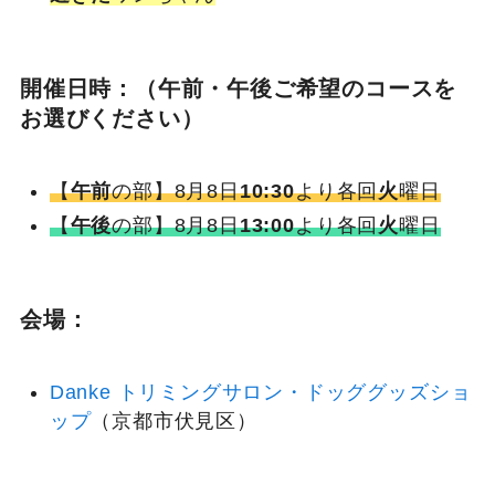
開催日時：（午前・午後ご希望のコースを
お選びください）
【
午前
の部】8月8日
10:30
より各回
火
曜日
【
午後
の部】8月8日
13:00
より各回
火
曜日
会場：
Danke トリミングサロン・ドッググッズショ
ップ
（京都市伏見区）