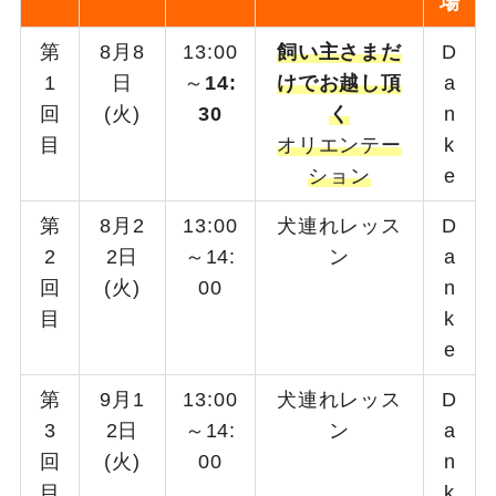
場
第
8月8
13:00
飼い主さまだ
D
1
日
～
14:
けでお越し頂
a
回
(火)
30
く
n
目
オリエンテー
k
ション
e
第
8月2
13:00
犬連れレッス
D
2
2日
～14:
ン
a
回
(火)
00
n
目
k
e
第
9月1
13:00
犬連れレッス
D
3
2日
～14:
ン
a
回
(火)
00
n
目
k