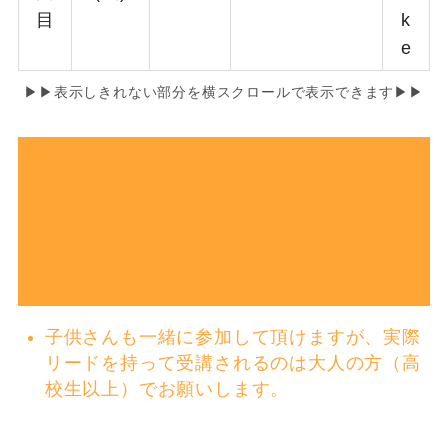
目
k
e
▶▶表示しきれない部分を横スクロールで表示できます▶▶
ご注意事項
子供さんも一緒に参加して頂けますが、実際
リードを持って受講されるのは大人の方（高
校生以上）でお願いします。