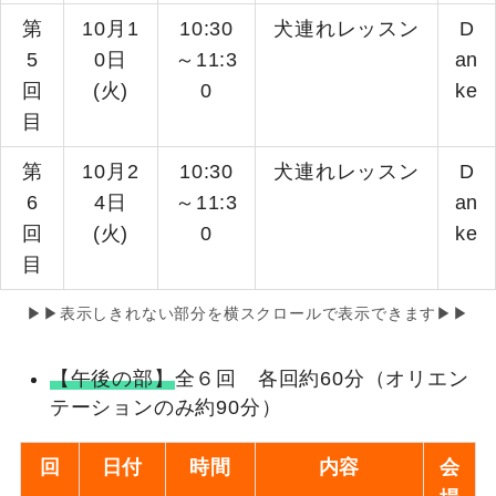
第
10月1
10:30
犬連れレッスン
D
5
0日
～11:3
an
回
(火)
0
ke
目
第
10月2
10:30
犬連れレッスン
D
6
4日
～11:3
an
回
(火)
0
ke
目
▶▶表示しきれない部分を横スクロールで表示できます▶▶
【午後の部】
全６回 各回約60分（オリエン
テーションのみ約90分）
回
日付
時間
内容
会