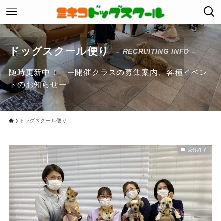
ドッグスクール便り
– RECRUITING INFO –
随時更新中！ ー開催クラスの募集案内、各種イベン
トのお知らせー
ドッグスクール便り
受付終了