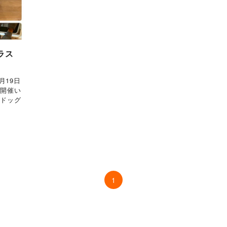
ラス
月19日
を開催い
コドッグ
1